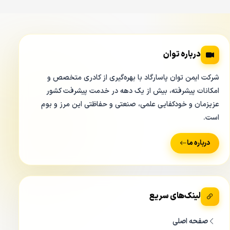
درباره توان
مشخصات فنی دوربین مداربسته تحت شبکه بولت داهوا DH-IPC-HFW
1431SP
شرکت ایمن توان پاسارگاد با بهره‌گیری از کادری متخصص و
امکانات پیشرفته، بیش از یک دهه در خدمت پیشرفت کشور
دوربین داهوا 1431SP می تواند به کیفیت 3 مگاپیکسل و 2
عزیزمان و خودکفایی علمی، صنعتی و حفاظتی این مرز و بوم
مگاپیکسل و همچنین کیفیت 1.3 مگاپیکسل نیز تبدیل شود.
است.
قابلیت WDR در دوربین داهوا 1431SP
درباره ما
لینک‌های سریع
صفحه اصلی