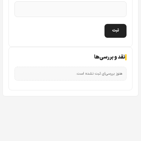
دوربین مداربسته تحت شبکه بولت داهوا DH-IPC-HFW1431SP
یکی از اصلی ترین مشخصه ها در هنگام خرید دوربین مدار بسته
مخصوصا یک دوربین تحت شبکه کیفیت و رزولوشن تصویر آن
می باشد. دوربین تحت شبکه داهوا DH-IPC-HFW 1431 SP یک
دوربین IP با کیفیت تصویر 4 مگاپیکسل است و به صورت کاملا
نقد و بررسی‌ها
فول فریم نمایش دهد.
نکته کاربردی که در مورد دوربین مدار بسته تحت شبکه داهوا
هنوز بررسی‌ای ثبت نشده است.
IPC-HFW1431SP وجود دارد این است که این قابلیت برای این
دوربین تحت شبکه داهوا
وجود دارد که در صورت لزوم و با توجه
به مقدار پهنای ورودی دستگاه NVR و شبکه به رزولوشن تصویر
پایین تر در صورت نیاز کاربر تبدیل شود.