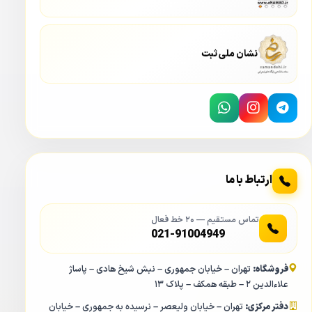
IPC-HFW 1431SP وجود دارد به خاطر نوع سنسور تصویری که
در این مدل از دوربین وجود دارد کیفیت دوربین به مراتب از سایر
نشان ملی ثبت
مدل های چهار مگاپیکسل مشابه بالاتر می باشد.
ارتباط با ما
مشخصات فیزیکی دوربین مداربسته تحت شبکه بولت داهوا DH-IPC-HFW
تماس مستقیم — ۲۰ خط فعال
1431SP
021-91004949
در خاصیت WDR در دوربین داهوا 1431SP این امکان وجود دارد
فروشگاه:
تهران – خیابان جمهوری – نبش شیخ هادی – پاساژ
تا در هنگامی که یک منبع نور در مقابل لنز دوربین مدار بسته قرار
علاءالدین ۲ – طبقه همکف – پلاک ۱۳
می گیرد تصویر دوربین سیاه نشود و یک تصویر اصلاح شده به
دفتر مرکزی:
تهران – خیابان ولیعصر – نرسیده به جمهوری – خیابان