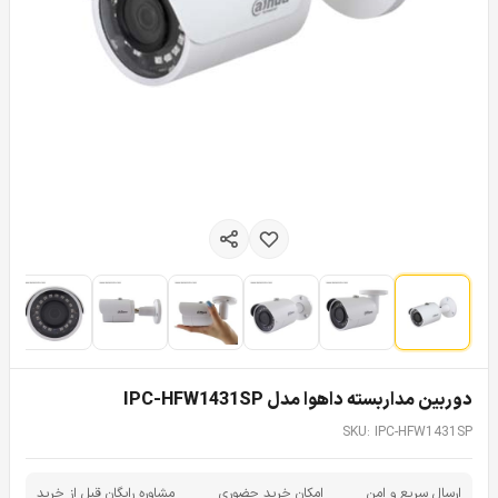
دوربین مداربسته داهوا مدل IPC-HFW1431SP
SKU: IPC-HFW1431SP
ارسال سریع و امن
امکان خرید حضوری
مشاوره رایگان قبل از خرید