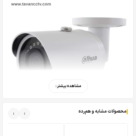
مشاهده بیشتر
محصولات مشابه و هم‌رده
›
‹
دوربین مداربسته تحت شبکه بولت داهوا DH-IPC-HFW1431SP