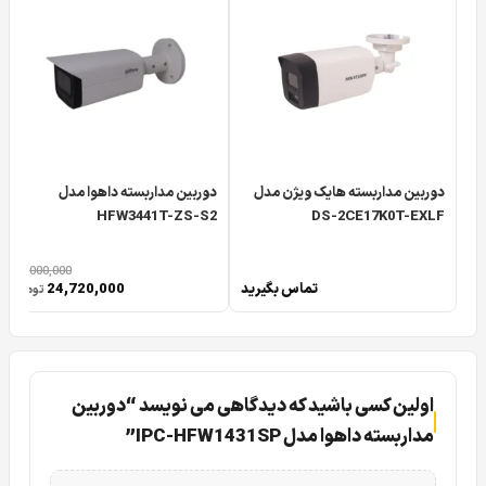
در این بخش می خواهیم تا شما را با دوربین مداربسته تحت
شبکه داهوا 1431SP به عنوان یک دوربین مداربسته IP و تحت
شبکه داهوا که محصولی جدید نیز می باشد معرفی نماییم.
دوربین مدار بسته تحت شبکه آیپی داهوا DH-IPC-HFW1431SP
یک دوربین IP بالت می باشد و با توجه به اندازه کیس و
مشخصات فیزیکی یک بالت کیس کوچک است.
دوربین مداربسته هایک ویژن مدل
دوربین مداربسته داهوا مدل
HFW3441T-ZS-S2
DS-2CE17K0T-EXLF
این دوربین مداربسته تحت شبکه داهوا IPC-HFW1431SP یک
مشخصه فنی ارزشمند دارد و آن هم خاصیت WDR دوربین
30,000,000
تماس بگیرید
24,720,000
تومان
مداربسته است که در این دوربین مداربسته IP داهوا وجود دارد.
دوربین داهوا 1431SP دارای قابلیت های فراوانی به عنوان یک
دوربین مدار بسته تحت شبکه می باشد که در ادامه این مقاله
اولین کسی باشید که دیدگاهی می نویسد “دوربین
تصمیم داریم تا شما را با ویژگی های کاربردی و مشخصات فن
مداربسته داهوا مدل IPC-HFW1431SP”
این دوربین داهوا آشنا نماییم.