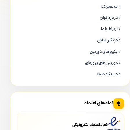
محصولات
درباره توان
ارتباط با ما
دزدگیر اماکن
پکیج‌های دوربین
دوربین‌های پروژه‌ای
دستگاه ضبط
دوربین مداربسته تحت شبکه بولت داهوا DH-IPC-HFW1431SP
از مهمترین و کاربردی ترین مقوله ها در دوربین تحت شبکه بولت
نمادهای اعتماد
داهوا DH-IPC-HFW 1431SP می توان به خاصیت WDR دوربین
مداربسته بوده که این دوربین داهوا از آن پشتیبانی می کند.
نماد اعتماد الکترونیکی
در خاصیت WDR که دوربین مداربسته تحت شبکه بولت داهوا