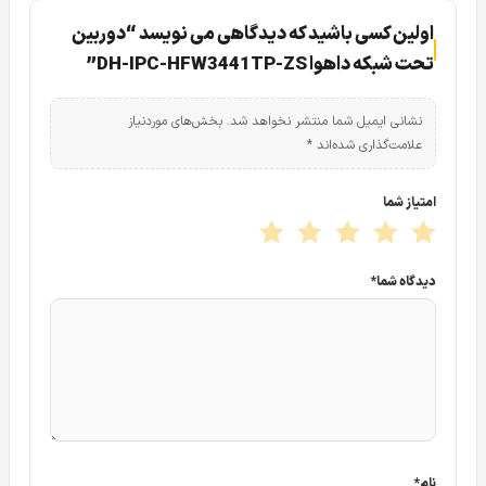
IPC-HFW-3441TP-ZAS
اولین کسی باشید که دیدگاهی می نویسد “دوربین
تحت شبکه داهوا DH-IPC-HFW3441TP-ZS”
نشانی ایمیل شما منتشر نخواهد شد.
بخش‌های موردنیاز
علامت‌گذاری شده‌اند
*
امتیاز شما
قابلیت موتورایز مربوط به لنز دوربین بوده که سبب می شود
دیدگاه شما
*
فاصله کانونی جابجا شده و در نتیجه تصویر دوربین اصلاحا
zoom in یا zoom out باشد. پس یکی از ویژگی اصلی در
دوربین مداربسته تحت شبکه داهوا DH-IPC-HFW-3441TP-
ZAS قابلیت زوم به صورت محدود می باشد.
فاصله کانونی های دوربین تحت شبکه داهوا DH-IPC-
نام
*