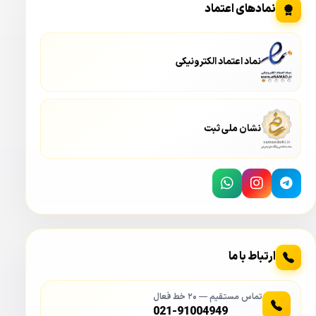
نمادهای اعتماد
HFW3441TP-ZAS
نماد اعتماد الکترونیکی
نشان ملی ثبت
ارتباط با ما
تماس مستقیم — ۲۰ خط فعال
021-91004949