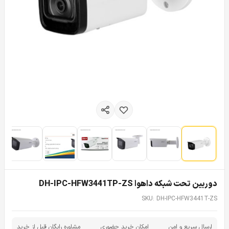
دوربین تحت شبکه داهوا DH-IPC-HFW3441TP-ZS
SKU: DH-IPC-HFW3441T-ZS
ارسال سریع و امن
امکان خرید حضوری
مشاوره رایگان قبل از خرید