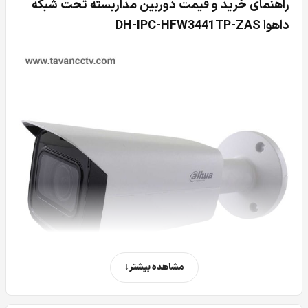
راهنمای خرید و قیمت دوربین مداربسته تحت شبکه
داهوا DH-IPC-HFW3441TP-ZAS
مشاهده بیشتر