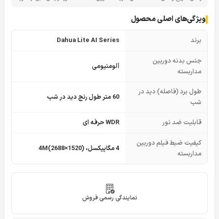
ویژگی‌های اصلی محصول
برند
Dahua Lite AI Series
جنس بدنه دوربین
آلومنیومی
مداربسته
طول برد (فاصله) دید در
60 متر طول رنج دید در شب
شب
قابلیت ضد نور
WDR حرفه ای
کیفیت ضبط فیلم دوربین
4 مگاپیکسل، 4M(2688×1520)
مداربسته
نمایندگی رسمی فروش