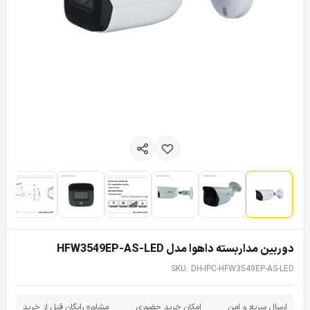
دوربین مداربسته داهوا مدل HFW3549EP-AS-LED
SKU: DH-IPC-HFW3549EP-AS-LED
ارسال سریع و امن
امکان خرید حضوری
مشاوره رایگان قبل از خرید