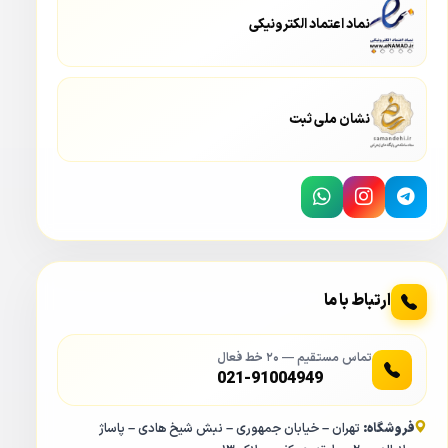
نماد اعتماد الکترونیکی
نشان ملی ثبت
قابلیت SMD در دوربین مداربسته تحت شبکه IP داهوا DH-IPC-
HFW3549EP-AS-LED به صورت SMD Plus می باشد که تکمیل
شده SMD می باشد. در این حالت شرایط جوی و شرایط محیط
مثل شرایط بارانی بر عملکرد قابلیت SMD در نظر گرفته شده و به
طور چشمگیری خطا در تشخیص کاهش پیدا می کند.
ارتباط با ما
قابلیت خط فرضی هوشمند در دوربین مداربسته تحت
شبکه IP داهوا 3549EP-AS-LED
تماس مستقیم — ۲۰ خط فعال
021-91004949
در کنار قابلیت SMD در دوربین مداربسته تحت شبکه IP داهوا
3549EP-AS-LED قابلیت هوشمند خط فرضی وجود دارد. شما با
فروشگاه:
تهران – خیابان جمهوری – نبش شیخ هادی – پاساژ
استفاده از این قابلیت می توانید یک محیطی را برای سیستم