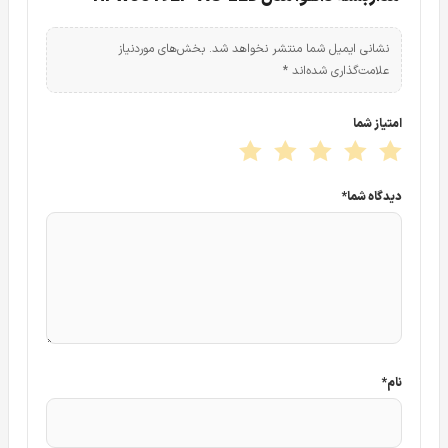
نشانی ایمیل شما منتشر نخواهد شد.
بخش‌های موردنیاز
علامت‌گذاری شده‌اند
*
امتیاز شما
دیدگاه شما
*
دوربین مداربسته تحت شبکه IP داهوا 3549EP-AS-LED دارای
دید در شب رنگی Full color می باشد. دوربین مداربسته تحت
شبکه IP داهوا DH-IPC-HFW3549EP-AS-LED از سری
محصولات Wizsense داهوا بوده که این ویژگی سبب شده تا این
نام
*
دوربین دید در شب رنگی
دارای قابلیت های هوشمند فراوانی
باشد.