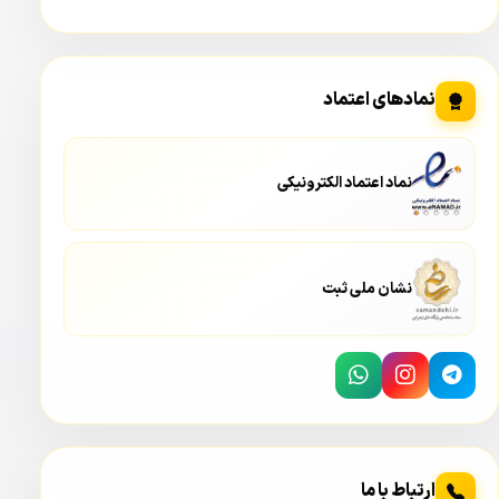
داهوا 5231EP-ZE یک دوربین سری ۵ از محصولات دوربین
مداربسته داهوا می باشد و دارای تکنولوژی به روز می باشد. از
قابلیت های مهم و پیشرفته در این دوربین داهوا می توان به
نمادهای اعتماد
قابلیت ePOE اشاره کرد.
تامین برق در دوربین مداربسته تحت شبکه داهوا
نماد اعتماد الکترونیکی
5231EP-ZE
نشان ملی ثبت
ارتباط با ما