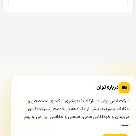
سیستم دوربین مداربسته می باشد. طبق این قابلیت دوربین
خاصیت ضد ضربه دارد و می تواند در صورت ضربه های محکم
نیز از خود مقاومت داشته باشد.
گواهی IP67 در دوربین مداربسته تحت شبکه داهوا
5231EP-ZE
همچنین دوربین مداربسته تحت شبکه داهوا DH-IPC-
HFW5231EP-ZE دارای قابلیت IP67 نیز می باشد که مربوط به
ضد آب و ضد گرد و غبار بودن این دوربین است به طوریکه اگر
این دوربین را در عمق یک متری آب قرار دهید می تواند تا ۳۰
درباره توان
دقیقه در برابر نفوذ آب مقاومت داشته باشد.
شرکت ایمن توان پاسارگاد با بهره‌گیری از کادری متخصص و
ویژگی ePOE در دوربین مداربسته تحت شبکه داهوا
امکانات پیشرفته، بیش از یک دهه در خدمت پیشرفت کشور
عزیزمان و خودکفایی علمی، صنعتی و حفاظتی این مرز و بوم
DH-IPC-HFW5231EP-ZE
است.