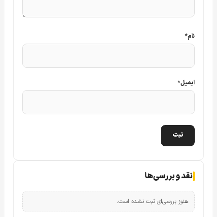
نام
*
ایمیل
*
دوربین مداربسته تحت شبکه داهوا DH-IPC-HFW5231EP-ZE
نقد و بررسی‌ها
دارای کیس نسبتا بزرگ بوده و جنس بدنه آن کاملا از فلز می
هنوز بررسی‌ای ثبت نشده است.
باشد. گفتنی است که این دوربین داهوا دارای قابلیت IK۱۰ در