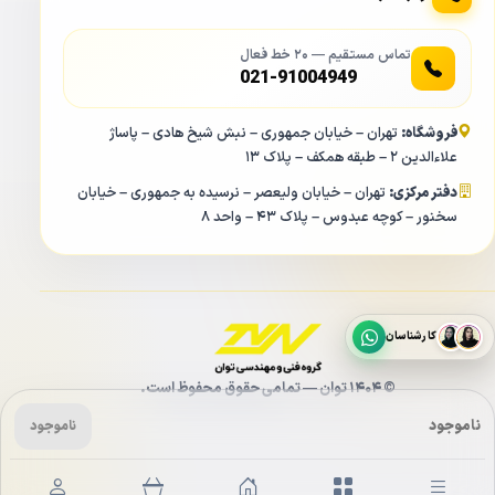
تماس مستقیم — ۲۰ خط فعال
021-91004949
فروشگاه:
تهران – خیابان جمهوری – نبش شیخ هادی – پاساژ
علاءالدین ۲ – طبقه همکف – پلاک ۱۳
دفتر مرکزی:
تهران – خیابان ولیعصر – نرسیده به جمهوری – خیابان
سخنور – کوچه عبدوس – پلاک ۴۳ – واحد ۸
در دوربین مداربسته تحت شبکه برای تامین برق می توان از
طریق همان کابل شبکه و سوییچ POE اقدام کرد. ایرادی که به
این روش وارد است محدودیت در متراژ است.
کارشناسان
در قابلیت ePOE که در دوربین مداربسته تحت شبکه داهوا DH-
IPC-HFW5231EP-ZE وجود دارد می توان این متراژ POE در
© ۱۴۰۴ توان — تمامی حقوق محفوظ است.
دوربین مداربسته تا ۳۰۰ متر و حتی با کاهش پهنای باند دوربین
ناموجود
ناموجود
تا ۸۰۰ متر افزایش داد.