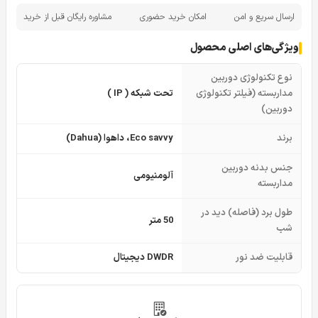
ارسال سریع و امن
امکان خرید حضوری
مشاوره رایگان قبل از خرید
ویژگی‌های اصلی محصول
نوع تکنولوژی دوربین
مداربسته (فیلتر تکنولوژی
تحت شبکه ( IP )
دوربین)
برند
Eco savvy، داهوا (Dahua)
جنس بدنه دوربین
آلومنیومی
مداربسته
طول برد (فاصله) دید در
50 متر
شب
قابلیت ضد نور
DWDR دیجیتال