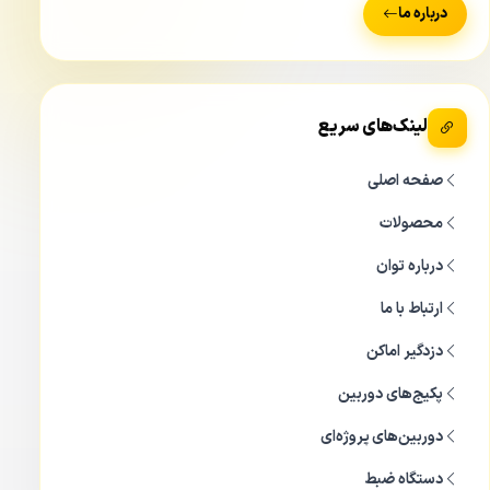
درباره ما
لینک‌های سریع
صفحه اصلی
محصولات
درباره توان
ارتباط با ما
دزدگیر اماکن
پکیج‌های دوربین
دوربین‌های پروژه‌ای
خاصیت ePOE در دوربین مداربسته تحت شبکه داهوا DH-IPC-
HFW5231EP-ZE از آن جایی که دوربین مداربسته تحت شبکه
دستگاه ضبط