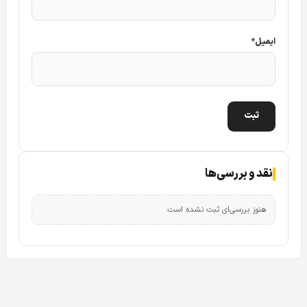
ایمیل
*
نقد و بررسی‌ها
هنوز بررسی‌ای ثبت نشده است.
دوربین مداربسته فول کالر داهوا مدل DAHUA Starlight Full Color
HDCVI Camera Model DH-HAC-HFW1209TLMP-LED
در تصاویر اولیه در همین صفحه کاملا مشخص است که
دوربین