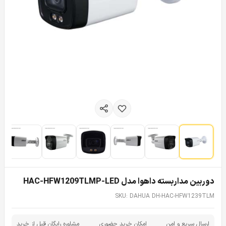
دوربین مداربسته داهوا مدل HAC-HFW1209TLMP-LED
SKU: DAHUA DH-HAC-HFW1239TLM
ارسال سریع و امن
امکان خرید حضوری
مشاوره رایگان قبل از خرید