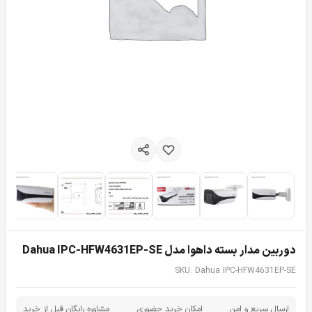
دوربین مدار بسته داهوا مدل Dahua IPC-HFW4631EP-SE
SKU: Dahua IPC-HFW4631EP-SE
ارسال سریع و امن
امکان خرید حضوری
مشاوره رایگان قبل از خرید