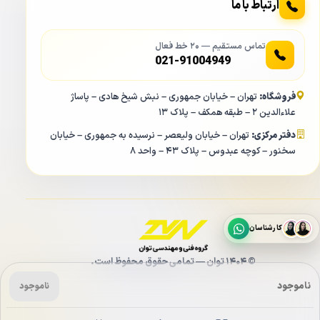
ارتباط با ما
تماس مستقیم — ۲۰ خط فعال
021-91004949
فروشگاه:
تهران – خیابان جمهوری – نبش شیخ هادی – پاساژ
علاءالدین ۲ – طبقه همکف – پلاک ۱۳
دفتر مرکزی:
تهران – خیابان ولیعصر – نرسیده به جمهوری – خیابان
سخنور – کوچه عبدوس – پلاک ۴۳ – واحد ۸
لنز به کار رفته در دوربین مدار بسته داهوا مدل Dahua IPC-
HFW-4631EP-SE همانطور که از ابعاد کیس این
دوربین دید در
کارشناسان
شب رنگی
بر می آید از نوع لنز با فاصله کانونی فیکس می باشد.
© ۱۴۰۴ توان — تمامی حقوق محفوظ است.
در هنگام خرید دوربین مداربسته باید به این موضوع دقت داشته
ناموجود
باشید که نوع لنز به کار رفته در دوربین مورد نظر جهت پوشش
ناموجود
دهی تصویر به چه صورت است.