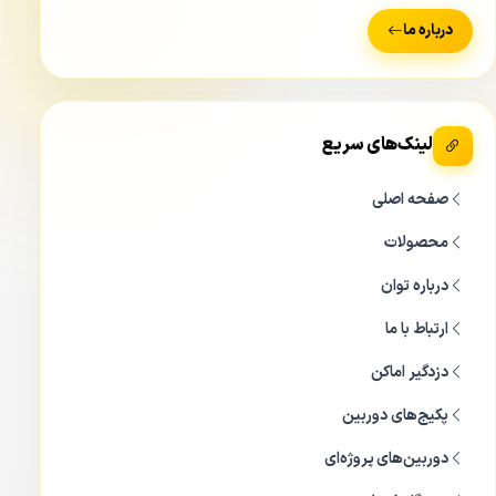
درباره ما
لینک‌های سریع
صفحه اصلی
محصولات
درباره توان
ارتباط با ما
طبق این استاندارد دوربین خاصیت ضداب و ضد گرد و غبار پیدا
می کند و شما به راحتی دوربین مدار بسته داهوا مدل Dahua
دزدگیر اماکن
IPC-HFW-4631EP-SE در تمام محیط غیر مسقف و خارجی می
پکیج‌های دوربین
توانید نصب نمایید. همچنین کیس این دوربین داهوا طوری
دوربین‌های پروژه‌ای
طراحی شده تا در گرمای مثبت ۶۰ و سرمای زیر صفر چهل درجه