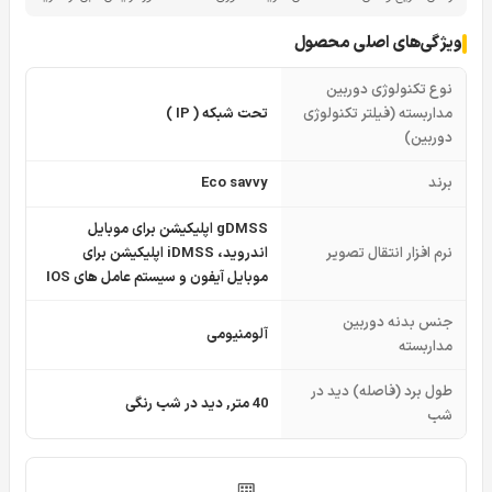
ویژگی‌های اصلی محصول
نوع تکنولوژی دوربین
مداربسته (فیلتر تکنولوژی
تحت شبکه ( IP )
دوربین)
برند
Eco savvy
gDMSS اپلیکیشن برای موبایل
نرم افزار انتقال تصویر
اندروید، iDMSS اپلیکیشن برای
موبایل آیفون و سیستم عامل های IOS
جنس بدنه دوربین
آلومنیومی
مداربسته
طول برد (فاصله) دید در
40 متر, دید در شب رنگی
شب