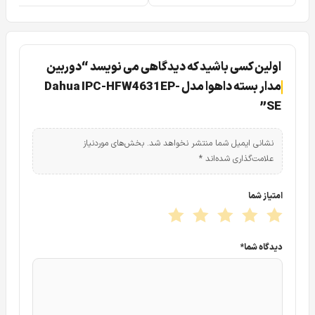
تصویر را به چهار مگاپیکسل کاهش دهیم کیفیت فریم ریت آن
به صورت فول فریم ۲۵ فریم می باشد.
قابلیت POE در دوربین مدار بسته داهوا مدل Dahua
اولین کسی باشید که دیدگاهی می نویسد “دوربین
IPC-HFW4631EP-SE
مدار بسته داهوا مدل Dahua IPC-HFW4631EP-
SE”
نشانی ایمیل شما منتشر نخواهد شد.
بخش‌های موردنیاز
علامت‌گذاری شده‌اند
*
امتیاز شما
دیدگاه شما
*