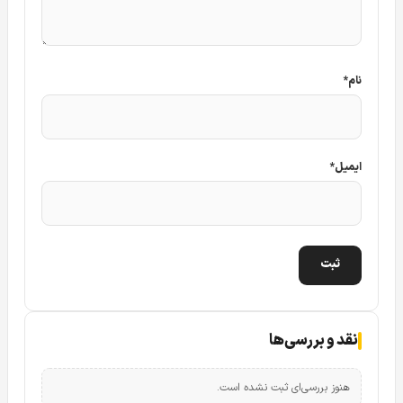
نام
*
از مشخصه های برجسته و کاربردی در دوربین مدار بسته داهوا
مدل Dahua IPC-HFW4631EP-SE قابلیت POE می باشد که از
ایمیل
*
برجسته ترین نشانه های تکنولوژی بالا بودن این
دوربین داهوا
می باشد. برای اینکه با این دوربین بیشتر آشنا شوید توضیحات
لازم را آورده ایم.
مشخصه فیزیکی در دوربین مدار بسته داهوا مدل
4631EP-SE
نقد و بررسی‌ها
هنوز بررسی‌ای ثبت نشده است.