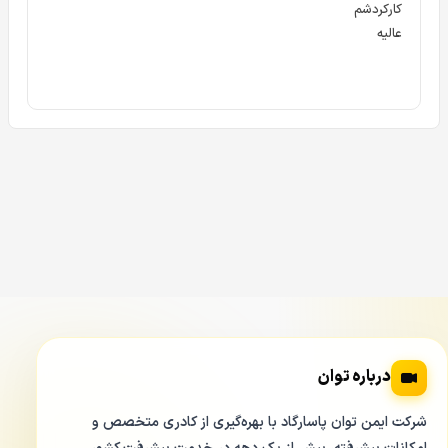
کارکردشم
عالیه
دستگاه 8 کانال XVR داهوا DAHUA XVR 5108HS I3
پورت های BNC دستگاه XVR داهوا 8 کانال 5108hs
دستگاه ۸ کانال داهوا
XVR 5108 Hs Dahua
دارای ۸ پورت
ورودی BNC تصویر می باشند. این پورت ها در دو ردیف ۴ تایی
بالا و پایین در پشت
دستگاه XVR هشت کانال داهوا XVR
5108HS-I3
قرار دارند. کانال های زوج در ردیف بالا و کانال های
فرد در ردیف پایین پورت های BNC قرار دارند.
درباره توان
شرکت ایمن توان پاسارگاد با بهره‌گیری از کادری متخصص و