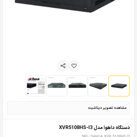
مشاهده تصویر دیتاشیت
دستگاه داهوا مدل XVR5108HS-I3
SKU: DAHUA XVR 5108HS I3