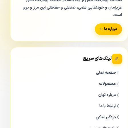
امکانات پیشرفته، بیش از یک دهه در خدمت پیشرفت کشور
عزیزمان و خودکفایی علمی، صنعتی و حفاظتی این مرز و بوم
پورت های ورودی و خروجی دستگاه ضبط کننده ویدئویی XVR/DVR داهوا
است.
دانستن محل دقیق این کانال در پشت
دستگاه dvr هشت کانال
درباره ما
داهوا xvr5108hs-i3
شما را در هنگام چیدمان تصویر بر روی
صفحه ۸ بخشی کمک می کند.
پورت های صدا دستگاه داهوا XVR 5108 Hs Dahua
لینک‌های سریع
یکی از آپشن هایی که کاربران در هنگام خرید یک سیستم
صفحه اصلی
مداربسته بدان توجه دارند صدا در کنار دریافت تصویر ارسالی می
محصولات
باشد. برای دریافت صدا شما نیاز به میکروفون دارید.
درباره توان
اما داهوا با ارائه تکنولوژی HDCVI راه کاری کاربردی ارائه کرد و آن
ارتباط با ما
هم انتقال چند سیگنال بر روی همان 1 کابل کواکسیال بود و در
نتیجه توانست دوربین های صدا دار را طراحی و به بازار معرفی
دزدگیر اماکن
کند.