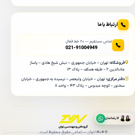
پورت های خروجی تصویر دستگاه XVR داهوا 5108HS
I3
ارتباط با ما
تماس مستقیم — ۲۰ خط فعال
021-91004949
فروشگاه:
تهران – خیابان جمهوری – نبش شیخ هادی – پاساژ
علاءالدین ۲ – طبقه همکف – پلاک ۱۳
دفتر مرکزی:
تهران – خیابان ولیعصر – نرسیده به جمهوری – خیابان
سخنور – کوچه عبدوس – پلاک ۴۳ – واحد ۸
دستگاه های ضبط کننده ویدئویی XVR – DVR – NVR داهوا
برای گرفتن تصویر از دستگاه DVR داهوا
XVR5108HSI3
شما
کارشناسان
باید از یک صفحه نمایشگر استفاده کنید. صفحه نمایشگر ها
دارای پورت VGA و HDMI می باشند و دستگاه XVR داهوا
© ۱۴۰۴ توان — تمامی حقوق محفوظ است.