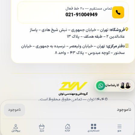
IPC-F42 FP D در حالت دید در شب رنگی پوشش می دهد در
تماس مستقیم — ۲۰ خط فعال
حدود ۳۰ متر است. پوشش دهی دید در شب رنگی این دوربین
021-91004949
بیسیم توسط دو LED سفید رنگ بوده که نور محیط را فراهم می
کند.
فروشگاه:
تهران – خیابان جمهوری – نبش شیخ هادی – پاساژ
علاءالدین ۲ – طبقه همکف – پلاک ۱۳
ذخیره سازی در IMOU Bullet 2E IPC F42 FP D
دفتر مرکزی:
تهران – خیابان ولیعصر – نرسیده به جمهوری – خیابان
سخنور – کوچه عبدوس – پلاک ۴۳ – واحد ۸
کارشناسان
© ۱۴۰۴ توان — تمامی حقوق محفوظ است.
ناموجود
ناموجود
منو
دسته‌بندی
خانه
سبد
پروفایل