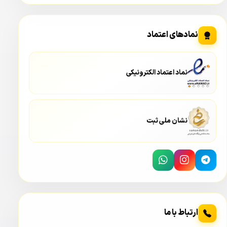
نمادهای اعتماد
نماد اعتماد الکترونیکی
نشان ملی ثبت
دوربین بیسیم بولت آیمو مدل IMOU Bullet 2E IPC-F42FP-D
در بیان معرفی دوربین ایمو IPC-F42 FP D گفتیم که این دوربین
یک
دوربین دید در شب رنگی
یا Full Color می باشد. در این
قابلیت تصاویر در شب به صورت تمام رنگی ارائه می شود.
مقدار فضایی که دوربین بیسیم بولت آیمو مدل IMOU Bullet 2E
ارتباط با ما