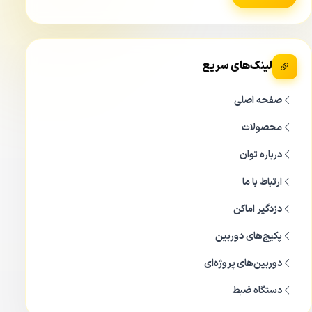
برای دسترسی به منو و تنظیمات IPC-F42FP-D می توانید از نرم
افزار Imou Life به این دوربین متصل شوید. در این نرم افزار می
توانید در قدم اول به صورت لایو و زنده تصاویر مورد نظر را با
لینک‌های سریع
سرعت بالا مشاهده نمایید.
صفحه اصلی
همچنین از طریق این نرم افزار می توانید صدای محیطی را که
IMOU Bullet 2E IPC-F42FP-D در آن نصب شده است را با
محصولات
وضوع بالا بشنوید.
درباره توان
دید در شب
دوربین آیمو
مدل IPC-F42FP-D
ارتباط با ما
دزدگیر اماکن
پکیج‌های دوربین
دوربین‌های پروژه‌ای
دستگاه ضبط