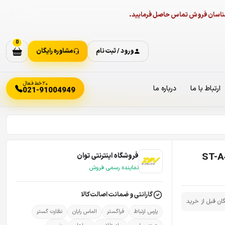
ارشناسان فروش تماس حاصل فرمایید.
0
ورود / ثبت نام
مشاوره رایگان
۲۰ خط فعال
ارتباط با ما
درباره ما
021-91004949
فروشگاه اینترنتی توان
نماینده رسمی فروش
گارانتی و ضمانت اصالت کالا
گان قبل از خرید
پارس ارتباط
فراگستر
الماس رایان
نظارت گستر