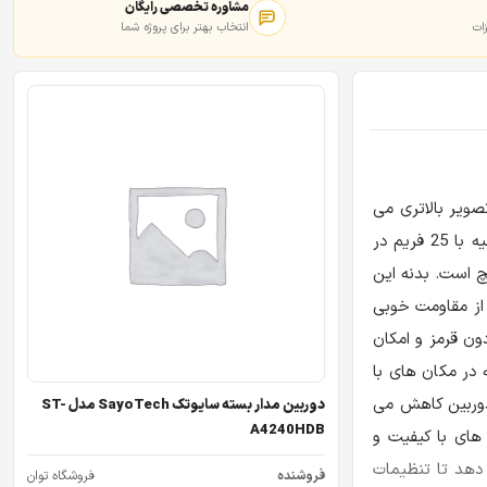
مشاوره تخصصی رایگان
ات
انتخاب بهتر برای پروژه شما
ت تصویر بالاتری می
باشد. رزلوشن تصاویری که توسط این دوربین AHD گرفته می شود، برابر با 1080*1920 پیکسل بوده و زمان شاتر آن 1/25 تا 1/500000 ثانیه با 25 فریم در
ن مداربسته دارای لنزی ثابت با فاصله کانونی 3.6 میلیمتر بوده و مجهز به سنسور ضبط تصویر CMOS با اندازه 1/2.7 اینچ است. بدنه این
حفظه از مقاومت خوبی
است. برخورداری از سنسور مادون قرمز و امکان
ر شب آن تا 40 متر می باشد. تصاویری که در مکان های با
شتری در مقایسه با مکان های روشن هستند که این نویز با وجود فناوری 2DNR در این دوربین کاهش می
دوربین مدار بسته سایوتک SayoTech مدل ST-
A4240HDB
جی های با کیفیت و
 به کاربر این امکان را می دهد تا تنظیمات
فروشنده
فروشگاه توان