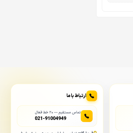
ارتباط با ما
تماس مستقیم — ۲۰ خط فعال
021-91004949