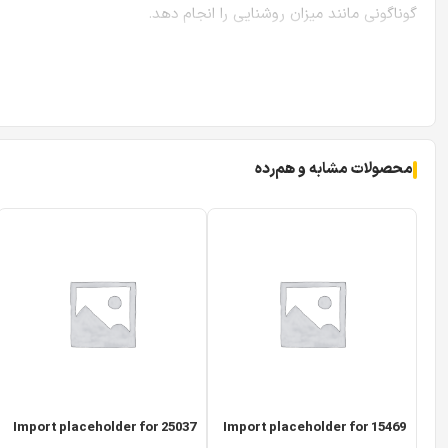
گوناگونی مانند میزان روشنایی را انجام دهد.
مشخصات فنی دوربین مداربسته بالت سایوتک ST-A4240HDB
سنسور : 1/2.7CMOS
نوع لنز : ثابت
محصولات مشابه و هم‌رده
فاصله کانونی : 3.6 میلیمتر
برد دید در شب : 40 متر
رزولوشن : 1080*1920 (2 مگاپیکسل)
فریم ریت : 25 فریم در ثانیه
زمان شاتر : 1/25-1/500000 ثانیه
خروجی ویدیویی : AHD/CVBS
درجه حفاظت بدنه : IP66
منبع تغذیه : 12V DC
Import placeholder for 25037
Import placeholder for 15469