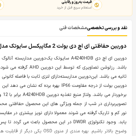
قیمت به‌روز و رقابتی
استعلام سریع قبل از خرید
نقد و بررسی تخصصی
مشخصات فنی
دوربین حفاظتی ای اچ دی بولت 2 مگاپیکسل سایوتک مدل ST-A4240HDB
دوربین ای اچ دی A4240HDB سایوتک یک دوربین 
دوربین بولت از درجه مقاومت IP66 بهره ب
یابد. وجود تکنولوژی DWDR در این محصول باع