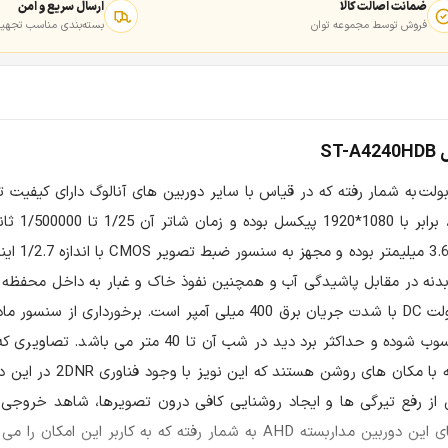
ضمانت اصالت کالا
ارسال سریع و امن
فروش توسط مجموعه توان
بسته‌بندی مناسب تجهیز
مداربسته آنالوگ بولت به شمار رفته که در قیاس با سایر دوربین های آنالوگ دارای کیفی
ثانیه می باشد. این دوربی
رده که نشان می دهد این بدنه در مقابل پاشیدگی آب و همچنین نفوذ خاک و غبار به داخل م
برخوردار می باشد. ولتاژ منبع تغذیه دوربین A4240HDB برابر با 12 ولت DC با شدت جریان برق 400 میلی آمپر 
تصویربرداری در شب از جمله ویژگی های این محصول حفاظتی محسوب شوده و حداکثر برد دید د
نور کم و تاریک گرفته می شوند معمولا دارای نویز بی
ث می گردد تا پس از رفع تیرگی ها و ایجاد روشنایی کافی درون تصویرها، شاهد خرو
وضوح بالاتر باشیم. بهره مندی از منوی OSD یکی دیگر از قابلیت های این دوربین مداربسته AHD به شمار رفته که