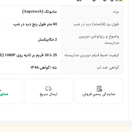
برند
سایوتک (Sayotech)
طول برد (فاصله) دید در شب
40 متر طول رنج دید در شب
وضوح و رزولوشن دوربین
2 مگاپیکسل
مداربسته
کیفیت ضبط فیلم دوربین مداربسته
25 تا 30 فریم بر ثانیه روی FULL HD) 1080P)
گواهی ضد آب
بله | گواهی IP66
نمایندگی رسمی فروش
ارسال سریع
مشاوره