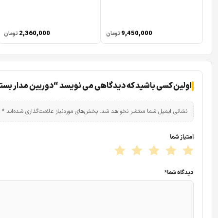
شدت جریان برق : 400 میلی آمپر
سایر امکانات : دارای DWDR ،2DNR و منوی OSD
2,360,000
9,450,000
تومان
تومان
اولین کسی باشید که دیدگاهی می نویسد “دوربین مدار بسته سایوتک SayoTech مدل
نشانی ایمیل شما منتشر نخواهد شد.
بخش‌های موردنیاز علامت‌گذاری شده‌اند
*
امتیاز شما
دیدگاه شما
*