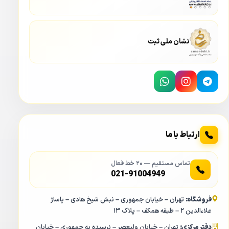
نشان ملی ثبت
ارتباط با ما
تماس مستقیم — ۲۰ خط فعال
021-91004949
فروشگاه:
تهران – خیابان جمهوری – نبش شیخ هادی – پاساژ
علاءالدین ۲ – طبقه همکف – پلاک ۱۳
دفتر مرکزی:
تهران – خیابان ولیعصر – نرسیده به جمهوری – خیابان