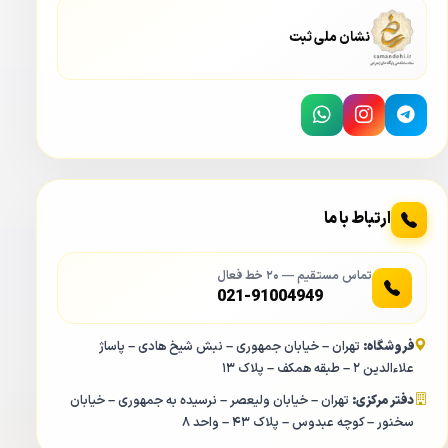
نشان ملی ثبت
دستگاه ضبط کننده 4 کانال XVR داهوا مدل XVR 1A04
در نگاه اول نکته ای که نظر مخاطب را به خود جلب می کند کیس
بسیار کوچک
دستگاه XVR داهوا 1A04
می باشد. این دستگاه 4
ارتباط با ما
کانال دارای کیس تک هارد می باشد و اندازه این کیس یک
مستطیل ۱۹۷ در ۱۹۲ میلی متر می باشد و ارتفاع کیس در حدود
تماس مستقیم — ۲۰ خط فعال
۴۱ میلی متر می باشد.
021-91004949
فروشگاه:
تهران – خیابان جمهوری – نبش شیخ هادی – پاساژ
علاءالدین ۲ – طبقه همکف – پلاک ۱۳
دفتر مرکزی:
تهران – خیابان ولیعصر – نرسیده به جمهوری – خیابان
سخنور – کوچه عبدوس – پلاک ۴۳ – واحد ۸