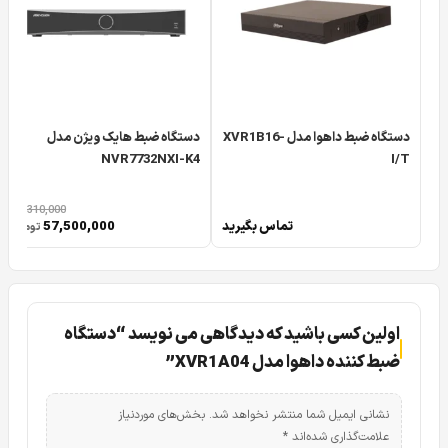
بررسی گام به گام 0 تا 100 دستگاه XVR داهوا مدل
DAHUA XVR 1A04
دستگاه ضبط داهوا مدل XVR1B16-
دستگاه ضبط هایک ویژن مدل
NVR7732NXI-K4
I/T
73,310,000
تماس بگیرید
57,500,000
تومان
اولین کسی باشید که دیدگاهی می نویسد “دستگاه
ضبط کننده داهوا مدل XVR1A04”
نشانی ایمیل شما منتشر نخواهد شد.
بخش‌های موردنیاز
علامت‌گذاری شده‌اند
*