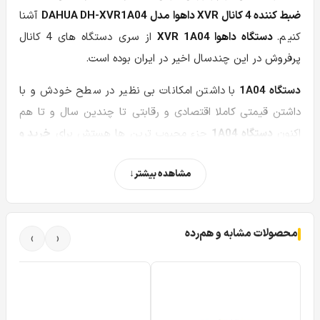
ضبط کننده 4 کانال XVR داهوا مدل DAHUA DH-XVR1A04
آشنا
کنیم.
دستگاه داهوا XVR 1A04
از سری دستگاه های 4 کانال
پرفروش در این چندسال اخیر در ایران بوده است.
دستگاه 1A04
با داشتن امکانات بی نظیر در سطح خودش و با
داشتن قیمتی کاملا اقتصادی و رقابتی تا چندین سال و تا هم
اکنون
دستگاه 1A04
جزء محبوب ترین ها هستش برای
خرید و
قیمت ذستگاه داهوا Dahua XVR 1A04
می‌توانید بصورت
مشاهده بیشتر
حضوری یا اینترنتی از سایت توان یا حضورا به فروشگاه توان
تشریف بیاورید.
در ادامه این مقاله می‌پردازیم به دستگاه ضبط کننده 4 کانال Xvr
محصولات مشابه و هم‌رده
›
‹
داهوا مدل
DAHUA DH-XVR1A04
و تمام نکات فنی و لازم برای
شما عزیزان که بتوانید با توجه به نیازهای خود
دستگاه داهوا
XVR 1A04 Dahua
را انتخاب نمائید پس در ادامه این مقاله
اختصاصی و جذاب درباره
Dahua XVR1A04
با ما همراه باشید.