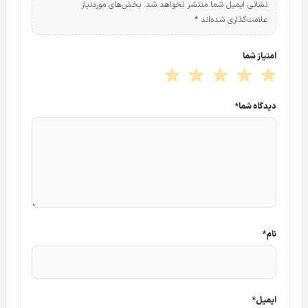
نشانی ایمیل شما منتشر نخواهد شد.
بخش‌های موردنیاز
علامت‌گذاری شده‌اند
*
امتیاز شما
دیدگاه شما
*
نام
*
دوربین مدار بسته تحت شبکه بالت مدل DH-IPC-HFW-2439SP-SA-LED-
S2
که در اصل دید در شب تمام رنگی یا Full Color می باشد. در
ادامه آپشن های مهم و کاربردی
دوربین مداربسته داهوا
مدل DH-
ایمیل
*