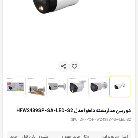
دوربین مداربسته داهوا مدل HFW2439SP-SA-LED-S2
SKU: DH-IPC-HFW2439SP-SA-LED-S2
ارسال سریع و امن
امکان خرید حضوری
مشاوره رایگان قبل از خرید