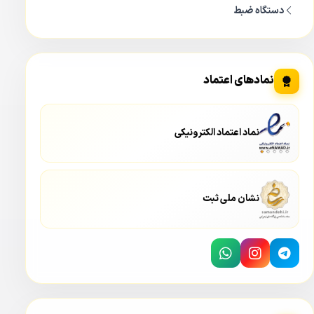
دستگاه ضبط
نمادهای اعتماد
نماد اعتماد الکترونیکی
نشان ملی ثبت
دستگاه ضبط کننده 4 کانال XVR داهوا مدل Dahua XVR 5104HS 4KL I2
دستگاه دی وی آر 4 کانال داهوا مدل DAHUA XVR5104HS-4KL-
I2
یک دستگاه دی وی آر ۴ کانال با کیس تک هارد می باشد.
دستگاه های دی وی آر (Dvr)
به ذات دارای هارد نمی باشند و هارد
به عنوان یکی از
لوازم جانبی
باید برای دستگاه تامین می شود.