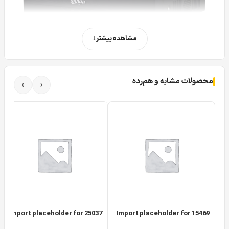
مشاهده بیشتر
محصولات مشابه و هم‌رده
›
‹
دستگاه ضبط کننده 4 کانال XVR داهوا مدل Dahua XVR 5104HS 4KL I2
در این مقاله سعی داریم تا شما را با یکی از محصولات جدید و
به روز از سری محصولات 4K در فناوری HDCVI داهوا یعنی
دستگاه 5104HS 4KL I2
آشنا کنیم.
دستگاه ضبط کننده 4 کانال
XVR داهوا مدل Dahua DH-XVR5104HS-4KL-I2
یک دستگاه
۴ کانال سری ۵ می باشد که قابلیت ورودی دوربین های HDCVI
Import placeholder for 25037
Import placeholder for 15469
با رزولوشن تصویری: