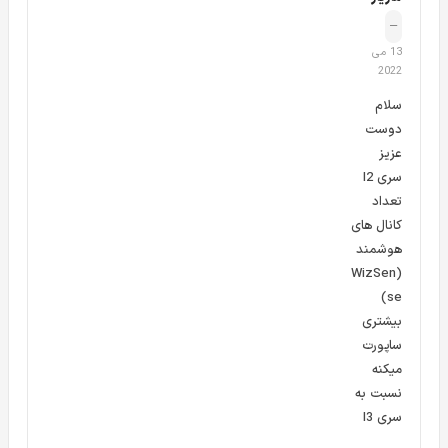
–
13 می
2022
سلام
دوست
عزیز
سری I2
تعداد
کانال های
هوشمند
(WizSen
se)
بیشتری
ساپورت
میکنه
دستگاه ضبط کننده 4 کانال XVR داهوا مدل Dahua XVR 5104HS 4KL I2
نسبت به
سری I3
در قسمت مدل دستگاه پیشوند XVR آمده است، واین واژه بیانگر