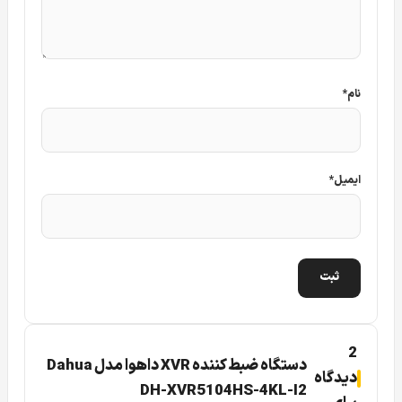
قابلیت های فراوانی داده است.
دستگاه داهوا XVR 5104 HS 4KL
I2
قادر است تمام رزولوشن های بالای ۴ مگاپیکسل را به صورت
کاملا فول فریم نمایش دهد که هیچ دستگاهی قادر به نمایش
دوربین ها با این کیفیت نمی باشد.
نام
*
برند داهوا (Dahua)
دارای بخش تحقیق و توسعه بزرگی می
باشد و هر ساله بخش بزرگی از درآمد خود را به بخش تحقیقات
ارائه می دهد، لذا از این رو هرساله اختراعات جدیدی در زمینه
ایمیل
*
سیستم های حفاظتی و نظارت تصویری ارائه می دهد.
دستگاه ضبط XVR داهوا XVR 5104 4K I2 Dahua
ماه عسل
همین تحقیقات سال های اخیر می باشد و علاوه بر اینکه می
تواند دوربین های با کیفیت بالا را هم در حالت لایو و زنده
نمایش دهد، دارای قابلیت های هوشمند نرم افزاری می باشد. در
ادامه این نوشتار شما را بیشتر با ویژگی های فنی و قابلیت های
2
دستگاه ضبط کننده XVR داهوا مدل Dahua
دیدگاه
دستگاه XVR داهوا 5104HS 4KL I2
بپردازیم.
DH-XVR5104HS-4KL-I2