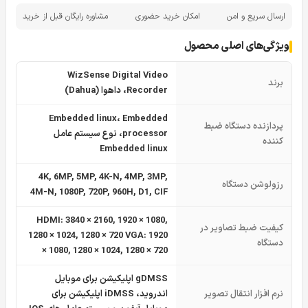
ارسال سریع و امن
امکان خرید حضوری
مشاوره رایگان قبل از خرید
ویژگی‌های اصلی محصول
WizSense Digital Video
برند
Recorder، داهوا (Dahua)
Embedded linux، Embedded
پردازنده دستگاه ضبط
processor، نوع سیستم عامل
کننده
Embedded linux
4K, 6MP, 5MP, 4K-N, 4MP, 3MP,
رزولوشن دستگاه
4M-N, 1080P, 720P, 960H, D1, CIF
HDMI: 3840 × 2160, 1920 × 1080,
کیفیت ضبط تصاویر در
1280 × 1024, 1280 × 720 VGA: 1920
دستگاه
× 1080, 1280 × 1024, 1280 × 720
gDMSS اپلیکیشن برای موبایل
نرم افزار انتقال تصویر
اندروید، iDMSS اپلیکیشن برای