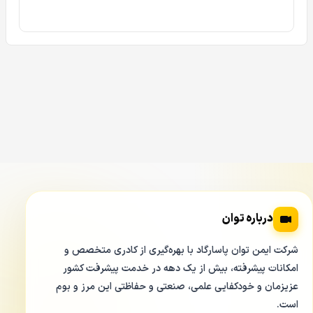
این است که
دستگاه ضبط کننده 4 کانال XVR داهوا مدل Dahua
5104HS-4KL-I2
علاوه بر تکنولوژی HDCVI که تکنولوژی پایه
داهوا می باشد، از تکنولوژی های:
AHD
HDTVI
CVBS
هم پشتیبانی می کند. دستگاه ضبط کننده XVR داهوا
5104HS 4
K L
قادر است فرمت های AHD و HDTVI را با رزولوشن های:
درباره توان
4K
5MP
شرکت ایمن توان پاسارگاد با بهره‌گیری از کادری متخصص و
4MP
امکانات پیشرفته، بیش از یک دهه در خدمت پیشرفت کشور
عزیزمان و خودکفایی علمی، صنعتی و حفاظتی این مرز و بوم
3MP
است.