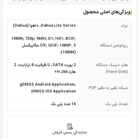
ویژگی‌های اصلی محصول
برند
Dahua Lite Series، داهوا (Dahua)
1080N; 720p; 960H; D1; HD1; BCIF;
رزولوشن دستگاه
CIF; QCIF، 1080P، 5 مگاپیکسل
(1080N)
هارد دیسک دستگاه
2 پورت SATA، تا ظرفیت 8 ترابایت، 2
(Hard-Disk)
هارد H.264+
gDMSS Android Application،
شبکه نظیر به نظیر P2P
iDMSS IOS Application
تعداد پلی بک
16 عدد پلی بک
نمایندگی رسمی فروش