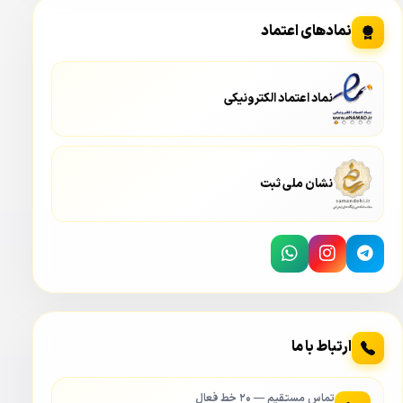
کیلو و ۳۵۰ گرم می باشد واندازه کیس آن ۳۷۵ در ۲۸۷ میلی متر
نمادهای اعتماد
می باشد.
ارتفاع کیس
دستگاه 5216an s2 داهوا
از کفی در حدود ۵۳ میلی
نماد اعتماد الکترونیکی
متر می باشد. پنل جلوی دستگاه به صورت توری شکل بوده که در
قسمت راست ۴ عدد چراغ بر روی دستگاه قرار دارد. چراغ اول از
راست مربوط به برق دستگاه می باشد و چناچه دستگاه روشن
نشان ملی ثبت
باشد این چراغ POWER روشن می شود.
چراغ بعدی مربوط به شبکه
دستگاه XVR داهوا XVR5216AN-S2
می باشد و چانچه دستگاه به مودم یا سوییچ شبکه متصل باشد
این چراغ که با NET نمایش داده می شود.
در صورتیکه در درون دستگاه هارد قرار دهید و
دستگاه 5216AN
ارتباط با ما
S2 داهوا
هارد را شناسایی کرده باشد، چراغ مربوطه در جلوی
دستگاه که با HDD نمایش داده می شود روشن خواهد بود.
تماس مستقیم — ۲۰ خط فعال