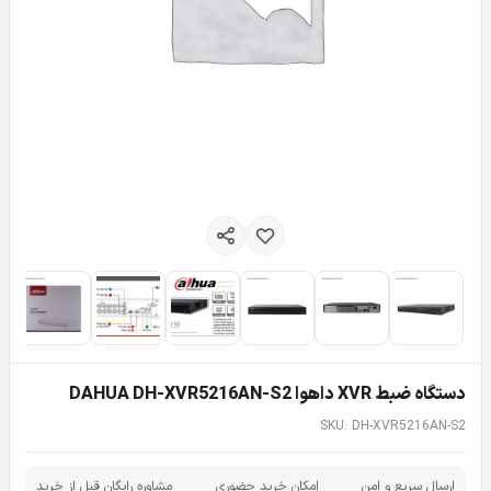
دستگاه ضبط XVR داهوا DAHUA DH-XVR5216AN-S2
SKU: DH-XVR5216AN-S2
ارسال سریع و امن
امکان خرید حضوری
مشاوره رایگان قبل از خرید