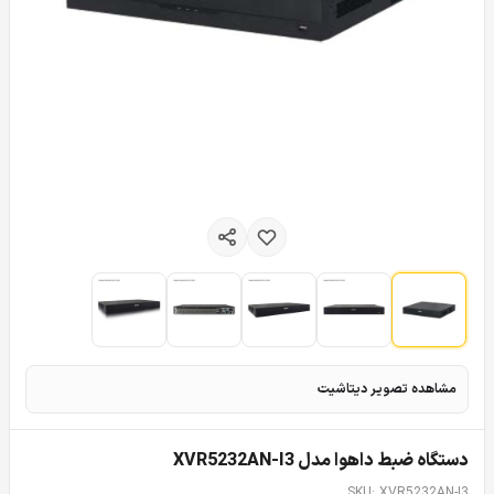
مشاهده تصویر دیتاشیت
دستگاه ضبط داهوا مدل XVR5232AN-I3
SKU: XVR5232AN-I3