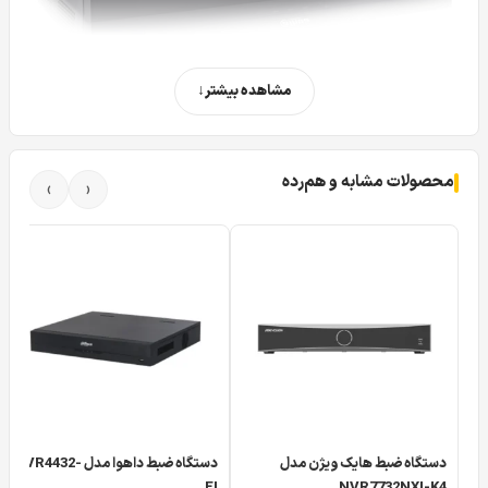
مشاهده بیشتر
محصولات مشابه و هم‌رده
›
‹
دستگاه ضبط 32 کانال DVR داهوا مدل XVR 5232AN I3 Dahua
می خواهیم شما را با یک دستگاه دی وی آر به روز یعنی دستگاه
32 کانال DVR داهوا 5232AN-I3 از محصولات کاملا جدید و
کاربردی آشنا نماییم. دستگاه داهوا XVR5232AN-I3 با سی و دو
کانال دارای امکانات فراوان می باشد که در بین فعالان حوزه
دوربین مداربسته
دستگاه DVR داهوا 5232AN I3 به عنوان یک
دستگاه پروژه ای شناخته می شود.
دستگاه ضبط هایک ویژن مدل
دستگاه ضبط داهوا مدل NVR4432-
EI
NVR7732NXI-K4