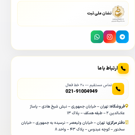
پورت Audio In در دستگاه DVR داهوا 5232AN-I3 یک میکروفون
به صورت خارجی نصب نمایید. برای اینکار باید این میکروفن را از
نشان ملی ثبت
طریق کابل کواکسیال به این پورت ورودی صدا در دستگاه DVR
داهوا 5232AN-I3 متصل نمایید.
ارتباط با ما
تماس مستقیم — ۲۰ خط فعال
021-91004949
فروشگاه:
تهران – خیابان جمهوری – نبش شیخ هادی – پاساژ
علاءالدین ۲ – طبقه همکف – پلاک ۱۳
دفتر مرکزی:
تهران – خیابان ولیعصر – نرسیده به جمهوری – خیابان
سخنور – کوچه عبدوس – پلاک ۴۳ – واحد ۸