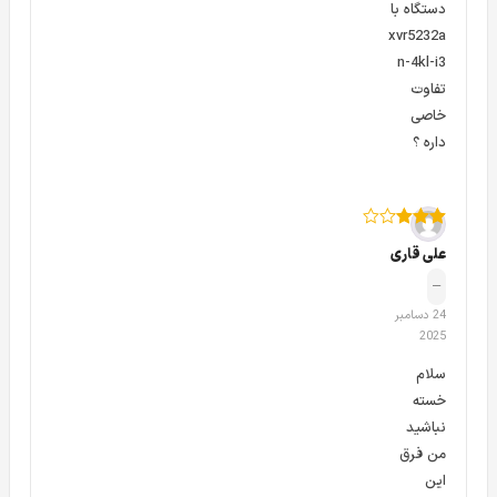
دستگاه با
xvr5232a
n-4kl-i3
تفاوت
خاصی
داره ؟
امتیاز
3
علی قاری
از 5
–
24 دسامبر
2025
سلام
خسته
دستگاه ضبط 32 کانال DVR داهوا مدل XVR 5232AN I3 Dahua
نباشید
من فرق
هریک از این پورت در دستگاه داهوا 5232AN-I3 و همچنین
این