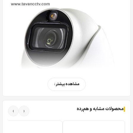
مشاهده بیشتر
محصولات مشابه و هم‌رده
›
‹
دوربین مداربسته داهوا مدل DAHUA DH-HAC-HDW1209TLQP-LED