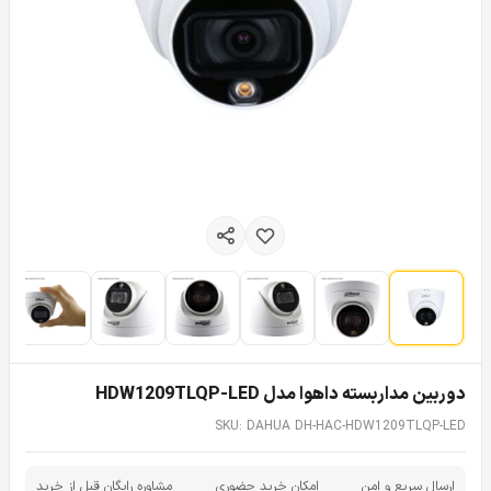
دوربین مداربسته داهوا مدل HDW1209TLQP-LED
SKU: DAHUA DH-HAC-HDW1209TLQP-LED
ارسال سریع و امن
امکان خرید حضوری
مشاوره رایگان قبل از خرید