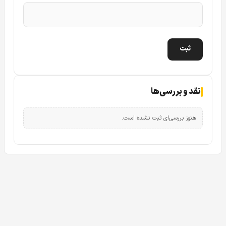
دوربین مداربسته داهوا مدل DAHUA DH-HAC-HDW1209TLQP-LED
دوربین داهوا
1209TLQP LED
جز
دوربین های مداربسته دام
می باشد که دارای جنس بدنه ترکیبی فلز و پلاستیک می باشد.
قسمت توپی کیس از پلاستیک و فلز می باشد و قسمت کاور و
کفی دوربین
1209TLQP
از پلاستیک می باشد.
نقد و بررسی‌ها
هنوز بررسی‌ای ثبت نشده است.
اندازه ی ابعاد فیزیکی DAHUA DH-HAC-HDW1209TLQP-LED
از این رو با توجه به اینکه قسمت اعظمی از کیس
1209TLQP